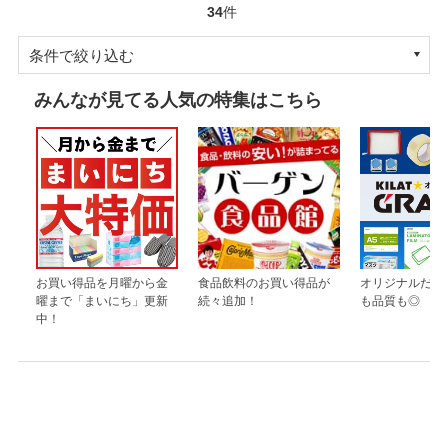
34
件
条件で絞り込む
みんなが見てる人気の特集はこちら
お買い得品を月曜から金
食品飲料のお買い得品が
オリジナルだか
曜まで「まいにち」更新
続々追加！
も品質も◎
中！