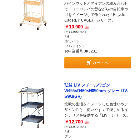
パインウッドとアイアンの組み合わせ
で、ヨーロッパの昔ながらの自転車カ
ゴをイメージして作られた「Bicycle
Cage(BY CAGE)」シリーズ。
￥10,900
税抜
(￥11,990
)
税込
1台
ホワイト
119ポイント
お申込番号 JK3231
カートへ
弘益 LIV スチールワゴン
W455×D460×H850mm グレー LIV-
SW3(GR)
北欧の生活をイメージした色使いやデ
ザイン性と、使いやすくて楽しめるイ
ンテリアを提供する「LIV」シリーズ。
￥12,700
税抜
(￥13,970
)
税込
1台
グレー