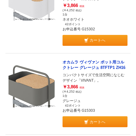
￥3,866
税抜
(￥4,252
)
税込
1台
ネオホワイト
42ポイント
お申込番号 G15302
カートへ
オカムラ ヴィヴァン ポット用コル
クトレー グレージュ 8TFTP1 ZH16
コンパクトサイズで生活空間になじむ
デザイン「VIVANT」。
￥3,866
税抜
(￥4,252
)
税込
1台
グレージュ
42ポイント
お申込番号 G15303
カートへ