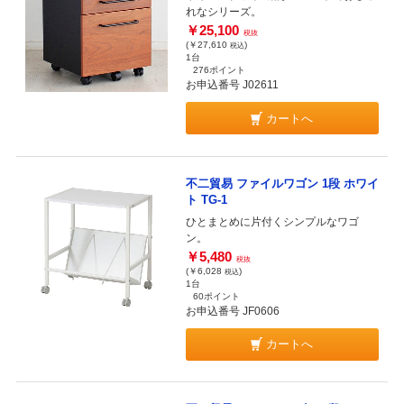
れなシリーズ。
￥25,100
税抜
(￥27,610
)
税込
1台
276ポイント
お申込番号 J02611
カートへ
不二貿易 ファイルワゴン 1段 ホワイ
ト TG-1
ひとまとめに片付くシンプルなワゴ
ン。
￥5,480
税抜
(￥6,028
)
税込
1台
60ポイント
お申込番号 JF0606
カートへ