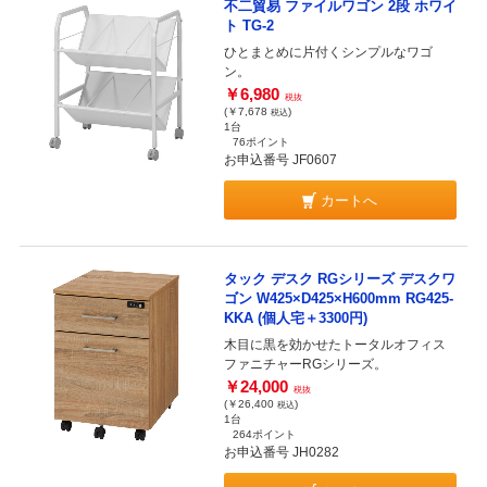
不二貿易 ファイルワゴン 2段 ホワイ
ト TG-2
ひとまとめに片付くシンプルなワゴ
ン。
￥6,980
税抜
(￥7,678
)
税込
1台
76ポイント
お申込番号 JF0607
カートへ
タック デスク RGシリーズ デスクワ
ゴン W425×D425×H600mm RG425-
KKA (個人宅＋3300円)
木目に黒を効かせたトータルオフィス
ファニチャーRGシリーズ。
￥24,000
税抜
(￥26,400
)
税込
1台
264ポイント
お申込番号 JH0282