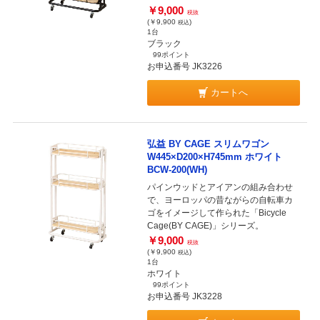
￥9,000
税抜
(￥9,900
)
税込
1台
ブラック
99ポイント
お申込番号 JK3226
カートへ
弘益 BY CAGE スリムワゴン
W445×D200×H745mm ホワイト
BCW-200(WH)
パインウッドとアイアンの組み合わせ
で、ヨーロッパの昔ながらの自転車カ
ゴをイメージして作られた「Bicycle
Cage(BY CAGE)」シリーズ。
￥9,000
税抜
(￥9,900
)
税込
1台
ホワイト
99ポイント
お申込番号 JK3228