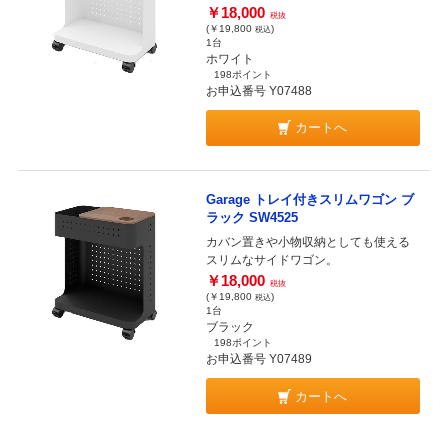
￥18,000
税抜
(￥19,800
)
税込
1台
ホワイト
198ポイント
お申込番号 Y07488
カートへ
Garage トレイ付きスリムワゴン ブ
ラック SW4525
カバン置きや小物収納としても使える
スリムなサイドワゴン。
￥18,000
税抜
(￥19,800
)
税込
1台
ブラック
198ポイント
お申込番号 Y07489
カートへ