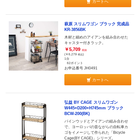
カートへ
萩原 スリムワゴン ブラック 完成品
KR-3856BK
木材と細めのアイアンを組み合わせた
キャスター付きラック。
￥5,709
税抜
(￥6,279
)
税込
1台
62ポイント
お申込番号 JH0491
カートへ
弘益 BY CAGE スリムワゴン
W445×D200×H745mm ブラック
BCW-200(BK)
パインウッドとアイアンの組み合わせ
で、ヨーロッパの昔ながらの自転車カ
ゴをイメージして作られた「Bicycle
Cage(BY CAGE)」シリーズ。