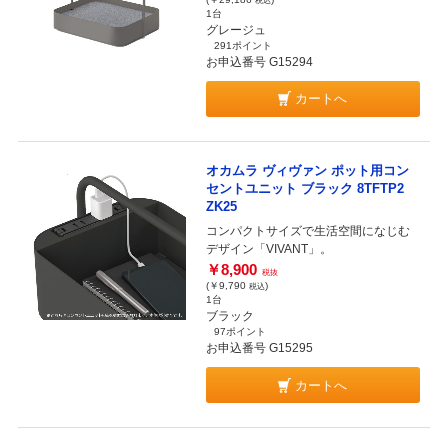
税込
1台
グレージュ
291ポイント
お申込番号 G15294
カートへ
オカムラ ヴィヴァン ポット用コン
セントユニット ブラック 8TFTP2
ZK25
コンパクトサイズで生活空間になじむ
デザイン「VIVANT」。
￥8,900
税抜
(￥9,790
)
税込
1台
ブラック
97ポイント
お申込番号 G15295
カートへ