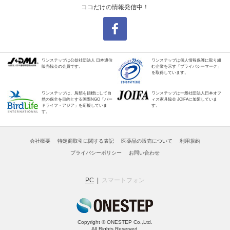
ココだけの情報発信中！
ワンステップは公益社団法人 日本通信
ワンステップは個人情報保護に取り組
販売協会の会員です。
む企業を示す「プライバシーマーク」
を取得しています。
ワンステップは、鳥類を指標にして自
ワンステップは一般社団法人日本オフ
然の保全を目的とする国際NGO「バー
ィス家具協会 JOIFAに加盟していま
ドライフ・アジア」を応援していま
す。
す。
会社概要
特定商取引に関する表記
医薬品の販売について
利用規約
プライバシーポリシー
お問い合わせ
PC
スマートフォン
Copyright © ONESTEP Co.,Ltd.
All Rights Reserved.