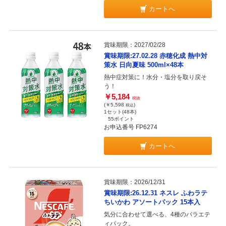
カートへ
賞味期限：2027/02/28
賞味期限:27.02.28 赤穂化成 熱中対
策水 日向夏味 500ml×48本
熱中症対策に！水分・塩分を取り戻そ
う！
￥5,184
税抜
(￥5,598
)
税込
1セット(48本)
55ポイント
お申込番号 FP6274
カートへ
賞味期限：2026/12/31
賞味期限:26.12.31 ネスレ ふわラテ
ちいかわ アソートパック 15本入
気分に合わせて選べる、4種のバラエテ
ィパック。