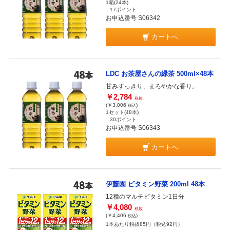
1箱(24本)
17ポイント
お申込番号 S06342
カートへ
LDC お茶屋さんの緑茶 500ml×48本
甘みすっきり、まろやかな香り。
￥2,784
税抜
(￥3,006
)
税込
1セット(48本)
30ポイント
お申込番号 S06343
カートへ
伊藤園 ビタミン野菜 200ml 48本
12種のマルチビタミン1日分
￥4,080
税抜
(￥4,406
)
税込
1本あたり税抜85円（税込92円）