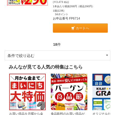
(￥3,473
)
税込
1本あたり税抜268円（税込290円）
1箱(12本)
34ポイント
お申込番号 FP6714
カートへ
18
件
条件で絞り込む
みんなが見てる人気の特集はこちら
お買い得品を月曜から金
食品飲料のお買い得品が
オリジナルだか