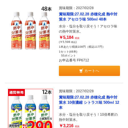
賞味期限：2027/02/28
賞味期限:27.02.28 赤穂化成 熱中対
策水 アセロラ味 500ml 48本
水分・塩分を取り戻そう！アセロラ味
の熱中対策水。
￥5,184
税抜
(￥5,598
)
税込
1本あたり税抜108円（税込117円）
1セット(48本)
55ポイント
お申込番号 FP6712
カートへ
賞味期限：2027/02/28
賞味期限:27.02.28 赤穂化成 熱中対
策水 10倍濃縮 シトラス味 500ml 12
本
水分・塩分を取り戻そう！10倍希釈の
熱中対策水。
￥3,216
税抜