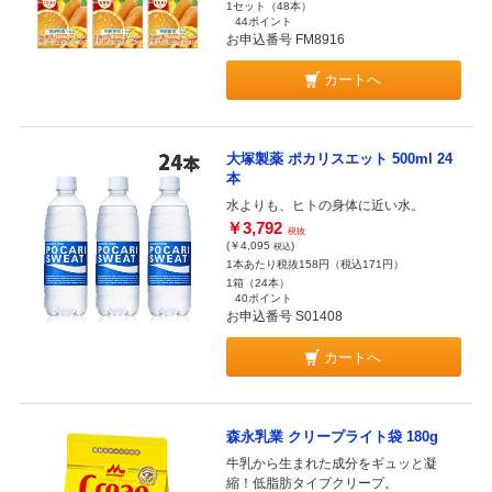
1セット（48本）
44ポイント
お申込番号 FM8916
カートへ
大塚製薬 ポカリスエット 500ml 24
本
水よりも、ヒトの身体に近い水。
￥3,792
税抜
(￥4,095
)
税込
1本あたり税抜158円（税込171円）
1箱（24本）
40ポイント
お申込番号 S01408
カートへ
森永乳業 クリープライト袋 180g
牛乳から生まれた成分をギュッと凝
縮！低脂肪タイプクリープ。