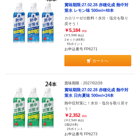
賞味期限:27.02.28 赤穂化成 熱中対
策水 レモン味 500ml×48本
カロリーゼロ飲料！水分・塩分を取り
戻そう！
￥5,184
税抜
(￥5,598
)
税込
1セット(48本)
55ポイント
お申込番号 FP6271
カートへ
賞味期限：2027/02/28
賞味期限:27.02.28 赤穂化成 熱中対
策水 日向夏味 500ml×24本
熱中症対策に！水分・塩分を取り戻そ
う！
￥2,352
税抜
(￥2,540
)
税込
1箱(24本)
25ポイント
お申込番号 FP6273