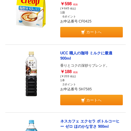
￥598
税抜
(￥645
)
税込
1袋
6ポイント
お申込番号 CF0425
カートへ
UCC 職人の珈琲 ミルクに最適
900ml
香りとコクの深炒りブレンド。
￥188
税抜
(￥203
)
税込
1本
2ポイント
お申込番号 SH7585
カートへ
ネスカフェ エクセラ ボトルコーヒ
ー ゼロ ほのかな甘さ 900ml