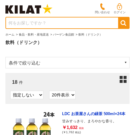
問い合わせ
ログイン
何をお探しですか？
ホーム
>
食品・飲料・産地直送
>
バーゲン食品館
>
飲料（ドリンク）
飲料（ドリンク）
条件で絞り込む
18
件
LDC お茶屋さんの緑茶 500ml×24本
甘みすっきり、まろやかな香り。
￥1,632
税抜
(￥1,762
)
税込