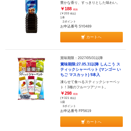
豊かな香り、すっきりとした味わい。
￥188
税抜
(￥203
)
税込
1本
2ポイント
お申込番号 SY0489
カートへ
賞味期限：2027/05/31以降
賞味期限:27.05.31以降 しんこう ス
ティックシャーベット (マンゴー い
ちご マスカット) 9本入
凍らせて食べるスティックシャーベッ
ト！3種のフルーツアソート。
￥298
税抜
(￥321
)
税込
1袋
3ポイント
お申込番号 FP5619
カートへ