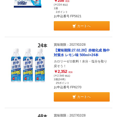
￥208
税抜
(￥224
)
税込
1袋
2ポイント
お申込番号 FP5621
カートへ
賞味期限：2027/02/28
【賞味期限:27.02.28】赤穂化成 熱中
対策水 レモン味 500ml×24本
カロリーゼロ飲料！水分・塩分を取り
戻そう！
￥2,352
税抜
(￥2,540
)
税込
1箱(24本)
25ポイント
お申込番号 FP6270
カートへ
賞味期限：2027/02/28