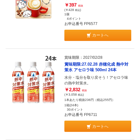
￥397
税抜
(￥428
)
税込
1個
4ポイント
お申込番号 FP6577
カートへ
賞味期限：2027/02/28
賞味期限:27.02.28 赤穂化成 熱中対
策水 アセロラ味 500ml 24本
水分・塩分を取り戻そう！アセロラ味
の熱中対策水。
￥2,832
税抜
(￥3,058
)
税込
1本あたり税抜236円（税込255円）
1箱(24本)
30ポイント
お申込番号 FP6711
カートへ