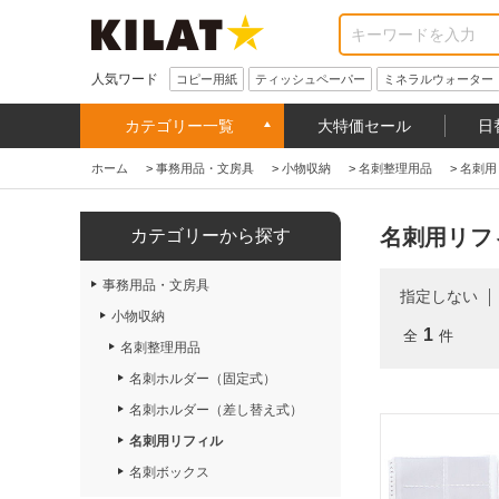
人気ワード
コピー用紙
ティッシュペーパー
ミネラルウォーター
カテゴリー一覧
大特価セール
日
ホーム
>
事務用品・文房具
>
小物収納
>
名刺整理用品
>
名刺用
名刺用リフ
カテゴリーから探す
事務用品・文房具
指定しない
小物収納
1
全
件
名刺整理用品
名刺ホルダー（固定式）
名刺ホルダー（差し替え式）
名刺用リフィル
名刺ボックス