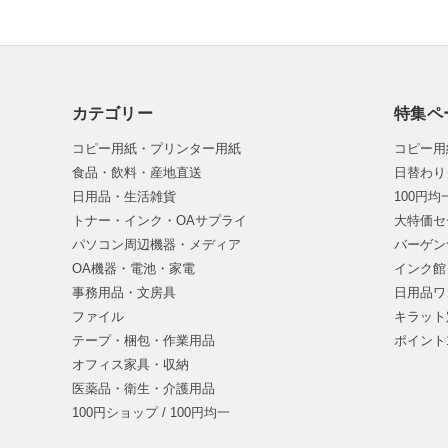
カテゴリー
特集ペ
コピー用紙・プリンター用紙
コピー用
食品・飲料・産地直送
日替わり
日用品・生活雑貨
100円
トナー・インク・OAサプライ
大特価セ
パソコン周辺機器・メディア
バーゲン
OA機器・電池・家電
インク館
事務用品・文房具
日用品ワ
ファイル
キラット
テープ・梱包・作業用品
ポイント
オフィス家具・収納
医薬品・衛生・介護用品
100円ショップ / 100円均一