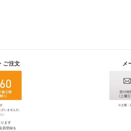
・ご注文
メ
す
※土曜・
ございませんが、
さい
承ります
会員登録を