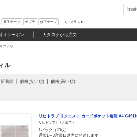
詳細
養生テープ
テプラ
修正テープ
もっと見る
替りクーポン
カタログから注文
リフィル
ィル
新着順
価格(安い順)
価格(高い順)
リヒトラブ リクエスト カードポケット透明 A4 G4911
リヒトラブ | リクエスト
1パック（20枚）
通常1～3営業日以内に発送します