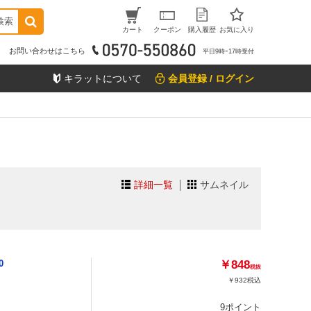
検索
カート
クーポン
購入履歴
お気に入り
お問い合わせはこちら
平日9時ｰ17時受付
キラットについて
会員登録 / ログイン
詳細一覧
サムネイル
0
￥848
税抜
￥932
税込
9ポイント