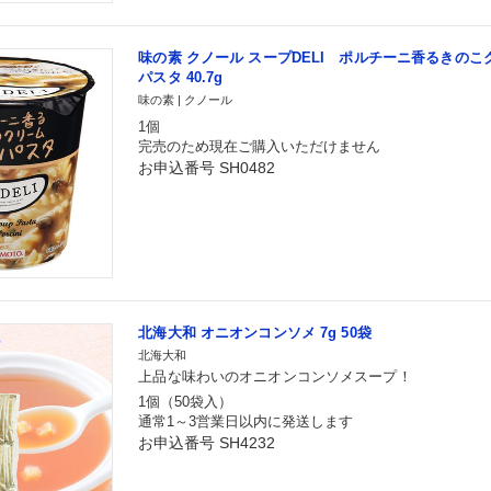
味の素 クノール スープDELI ポルチーニ香るきの
パスタ 40.7g
味の素 | クノール
1個
完売のため現在ご購入いただけません
お申込番号 SH0482
北海大和 オニオンコンソメ 7g 50袋
北海大和
上品な味わいのオニオンコンソメスープ！
1個（50袋入）
通常1～3営業日以内に発送します
お申込番号 SH4232