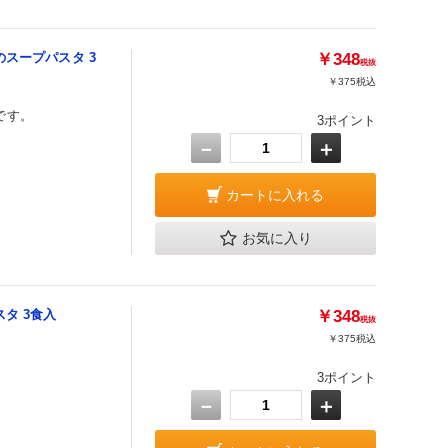
のスープパスタ 3
￥348
税抜
￥375
税込
です。
3ポイント
－
＋
カートに入れる
お気に入り
タ 3食入
￥348
税抜
￥375
税込
3ポイント
－
＋