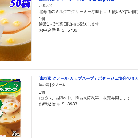
北海大和
北海道のミルクでクリーミーな味わい！使いやすい個
1個
通常1～3営業日以内に発送します
お申込番号 SH5736
味の素 クノール カップスープ」ポタージュ塩分40％カッ
味の素 | クノール
1個
ただいま品切れ中。商品入荷次第、販売再開します
お申込番号 SH3933