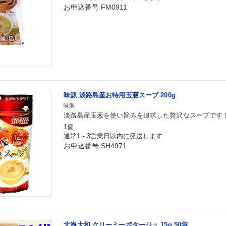
お申込番号 FM0911
味源 淡路島産お特用玉葱スープ 200g
味源
淡路島産玉葱を使い旨みを追求した贅沢なスープです
1個
通常1～3営業日以内に発送します
お申込番号 SH4971
北海大和 クリーミーポタージュ 15g 50袋