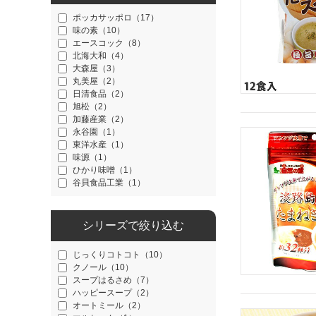
ポッカサッポロ（17）
味の素（10）
エースコック（8）
北海大和（4）
大森屋（3）
丸美屋（2）
日清食品（2）
旭松（2）
加藤産業（2）
永谷園（1）
東洋水産（1）
味源（1）
ひかり味噌（1）
谷貝食品工業（1）
シリーズで絞り込む
じっくりコトコト（10）
クノール（10）
スープはるさめ（7）
ハッピースープ（2）
オートミール（2）