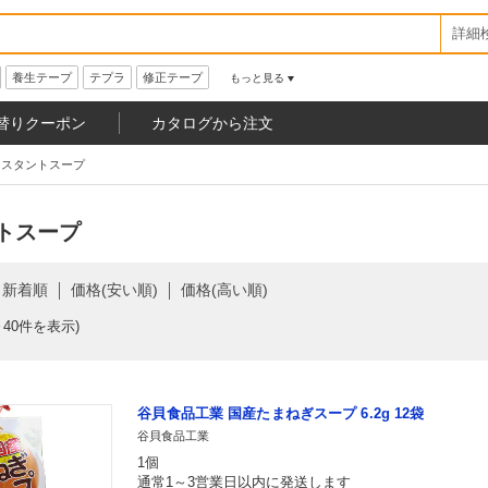
詳細
養生テープ
テプラ
修正テープ
もっと見る
替りクーポン
カタログから注文
ンスタントスープ
トスープ
新着順
価格(安い順)
価格(高い順)
～40件を表示)
谷貝食品工業 国産たまねぎスープ 6.2g 12袋
谷貝食品工業
1個
通常1～3営業日以内に発送します