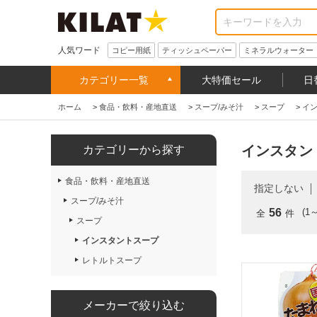
人気ワード
コピー用紙
ティッシュペーパー
ミネラルウォーター
カテゴリー一覧
大特価セール
日
ホーム
>
食品・飲料・産地直送
>
スープ/みそ汁
>
スープ
>
イ
インスタン
カテゴリーから探す
食品・飲料・産地直送
指定しない
スープ/みそ汁
56
(1
全
件
スープ
インスタントスープ
レトルトスープ
メーカーで絞り込む