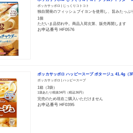
ポッカサッポロ | じっくりコトコト
独自開発のフィッシュブイヨンを使用し、旨みたっぷ
1個
ただいま品切れ中。商品入荷次第、販売再開します
お申込番号 HF0576
ポッカサッポロ ハッピースープ ポタージュ 41.4g（3
ポッカサッポロ | ハッピースープ
1箱（3袋）
1袋あたり税抜34円（税込36円）
完売のため現在ご購入いただけません
お申込番号 HF0395