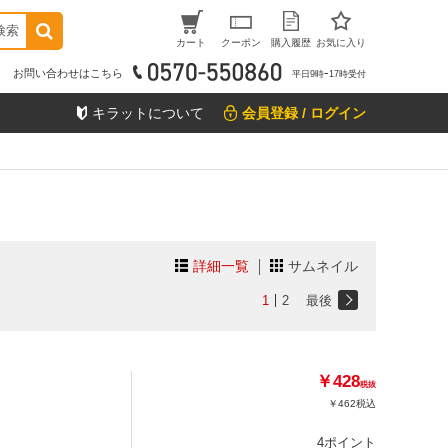
検索
カート
クーポン
購入履歴
お気に入り
お問い合わせはこちら
平日9時ｰ17時受付
キラットについて
会員登録 / ログイン
詳細一覧
サムネイル
1
2
最後
￥428
税抜
￥462
税込
4ポイント