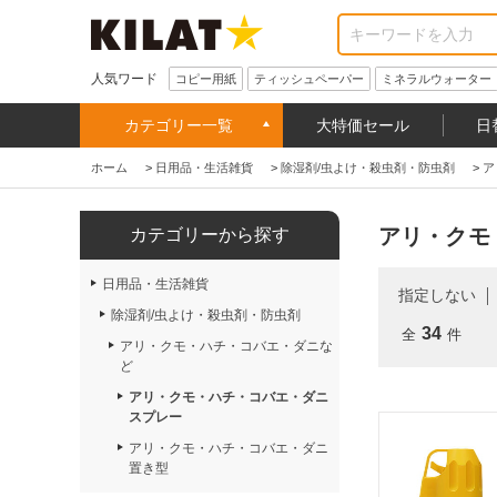
人気ワード
コピー用紙
ティッシュペーパー
ミネラルウォーター
カテゴリー一覧
大特価セール
日
ホーム
>
日用品・生活雑貨
>
除湿剤/虫よけ・殺虫剤・防虫剤
>
ア
アリ・クモ
カテゴリーから探す
日用品・生活雑貨
指定しない
除湿剤/虫よけ・殺虫剤・防虫剤
34
全
件
アリ・クモ・ハチ・コバエ・ダニな
ど
アリ・クモ・ハチ・コバエ・ダニ
スプレー
アリ・クモ・ハチ・コバエ・ダニ
置き型