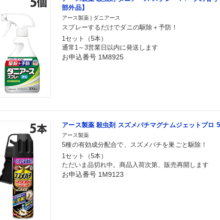
部外品】
アース製薬 | ダニアース
スプレーするだけでダニの駆除＋予防！
1セット（5本）
通常1～3営業日以内に発送します
お申込番号 1M8925
アース製薬 殺虫剤 スズメバチマグナムジェットプロ 55
アース製薬
5種の有効成分配合で、スズメバチを巣ごと駆除！
1セット（5本）
ただいま品切れ中。商品入荷次第、販売再開します
お申込番号 1M9123