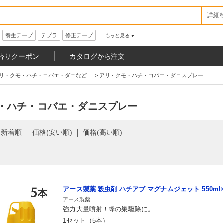
詳細
養生テープ
テプラ
修正テープ
もっと見る
替りクーポン
カタログから注文
リ・クモ・ハチ・コバエ・ダニなど
>
アリ・クモ・ハチ・コバエ・ダニスプレー
・ハチ・コバエ・ダニスプレー
新着順
価格(安い順)
価格(高い順)
アース製薬 殺虫剤 ハチアブ マグナムジェット 550ml
アース製薬
強力大量噴射！蜂の巣駆除に。
1セット（5本）