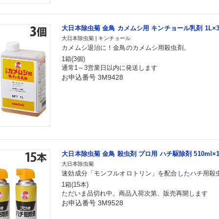
大日本除虫菊 金鳥 カメムシ用 キンチョール乳剤 1L×
大日本除虫菊 | キンチョール
カメムシ退治に！金鳥のカメムシ用殺虫剤。
1箱(3個)
通常1～3営業日以内に発送します
お申込番号 3M9428
大日本除虫菊 金鳥 殺虫剤 プロ用 ハチ駆除剤 510ml×
大日本除虫菊
速効成分「モンフルオロトリン」を配合したハチ用殺
1箱(15本)
ただいま品切れ中。商品入荷次第、販売再開します
お申込番号 3M9528