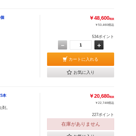
3個
￥48,600
税抜
￥53,460
税込
534ポイント
－
＋
カートに入れる
お気に入り
15本
￥20,680
税抜
￥22,748
税込
虫剤。
227ポイント
在庫がありません