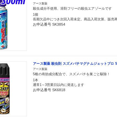
アース製薬
殺虫成分不使用、溶剤フリーの殺虫エアゾールです
1個
長期欠品中につき次回入荷未定。商品入荷次第、販売
お申込番号 SK3854
アース製薬 殺虫剤 スズメバチマグナムジェットプロ 55
アース製薬
5種の有効成分配合で、スズメバチを巣ごと駆除！
1本
通常1～3営業日以内に発送します
お申込番号 SK6818