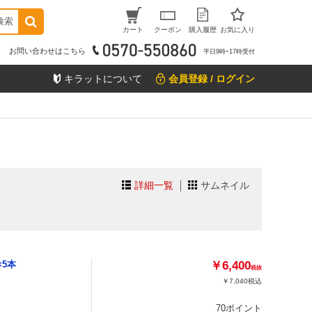
検索
カート
クーポン
購入履歴
お気に入り
お問い合わせはこちら
平日9時ｰ17時受付
キラットについて
会員登録 / ログイン
詳細一覧
サムネイル
×5本
￥6,400
税抜
￥7,040
税込
70ポイント