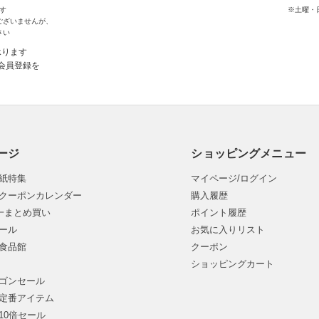
す
※土曜・
ございませんが、
さい
承ります
会員登録を
ージ
ショッピングメニュー
紙特集
マイページ/ログイン
クーポンカレンダー
購入履歴
均一まとめ買い
ポイント履歴
ール
お気に入りリスト
食品館
クーポン
ショッピングカート
ゴンセール
定番アイテム
10倍セール