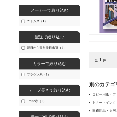
メーカーで絞り込む
ニトムズ（1）
配送で絞り込む
即日から翌営業日出荷（1）
1
全
件
カラーで絞り込む
ブラウン系（1）
別のカテゴ
テープ長さで絞り込む
コピー用紙・プ
1m×2巻（1）
トナー・インク
事務用品・文房
テープ幅で絞り込む