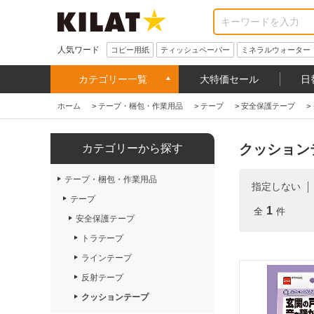
人気ワード
コピー用紙
ティッシュペーパー
ミネラルウォーター
カテゴリー一覧
大特価セール
日
ホーム
>
テープ・梱包・作業用品
>
テープ
>
安全保護テープ
>
クッション
カテゴリーから探す
テープ・梱包・作業用品
指定しない
テープ
1
全
件
安全保護テープ
トラテープ
ラインテープ
反射テープ
クッションテープ