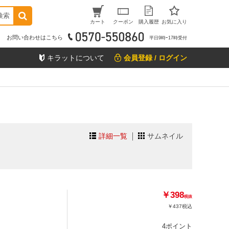
検索
カート
クーポン
購入履歴
お気に入り
お問い合わせはこちら
平日9時ｰ17時受付
キラットについて
会員登録 / ログイン
詳細一覧
サムネイル
￥398
税抜
￥437
税込
4ポイント