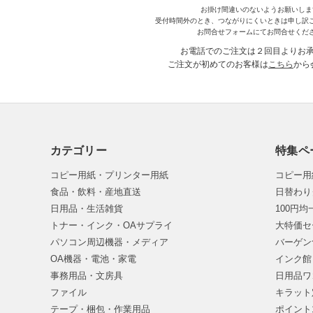
お掛け間違いのないようお願いしま
受付時間外のとき、つながりにくいときは申し訳
お問合せフォームにてお問合せくだ
お電話でのご注文は２回目よりお
ご注文が初めてのお客様は
こちら
から
カテゴリー
特集ペ
コピー用紙・プリンター用紙
コピー用
食品・飲料・産地直送
日替わり
日用品・生活雑貨
100円
トナー・インク・OAサプライ
大特価セ
パソコン周辺機器・メディア
バーゲン
OA機器・電池・家電
インク館
事務用品・文房具
日用品ワ
ファイル
キラット
テープ・梱包・作業用品
ポイント