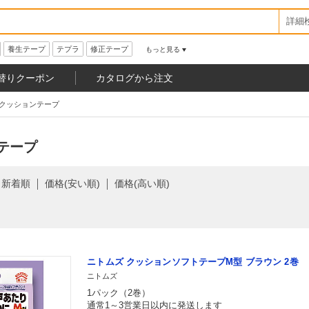
詳細
養生テープ
テプラ
修正テープ
もっと見る
替りクーポン
カタログから注文
クッションテープ
テープ
新着順
価格(安い順)
価格(高い順)
ニトムズ クッションソフトテープM型 ブラウン 2巻
ニトムズ
1パック（2巻）
通常1～3営業日以内に発送します