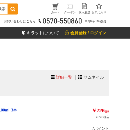
検索
カート
クーポン
購入履歴
お気に入り
お問い合わせはこちら
平日9時ｰ17時受付
キラットについて
会員登録 / ログイン
詳細一覧
サムネイル
0ml 3本
￥726
税抜
￥798
税込
7ポイント