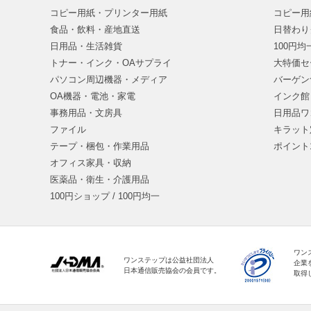
コピー用紙・プリンター用紙
コピー用
食品・飲料・産地直送
日替わり
日用品・生活雑貨
100円
トナー・インク・OAサプライ
大特価セ
パソコン周辺機器・メディア
バーゲン
OA機器・電池・家電
インク館
事務用品・文房具
日用品ワ
ファイル
キラット
テープ・梱包・作業用品
ポイント
オフィス家具・収納
医薬品・衛生・介護用品
100円ショップ / 100円均一
ワン
ワンステップは公益社団法人
企業
日本通信販売協会の会員です。
取得