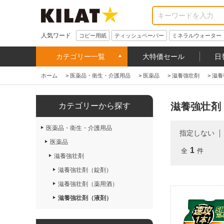
人気ワード
コピー用紙
ティッシュペーパー
ミネラルウォーター
カテゴリー一覧
大特価セール
日
ホーム
>
医薬品・衛生・介護用品
>
医薬品
>
滋養強壮剤
>
滋養
滋養強壮剤
カテゴリーから探す
医薬品・衛生・介護用品
指定しない
医薬品
1
全
件
滋養強壮剤
滋養強壮剤（錠剤）
滋養強壮剤（薬用酒）
滋養強壮剤（液剤）