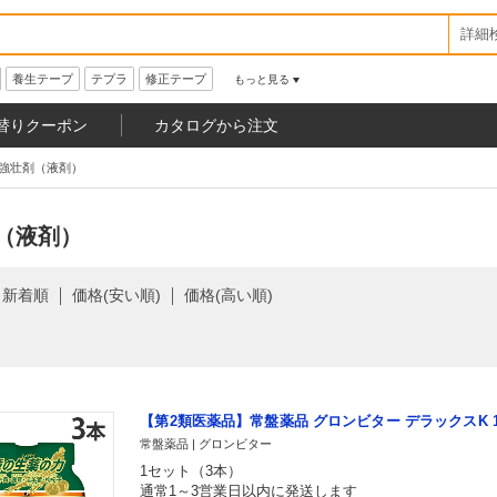
詳細
養生テープ
テプラ
修正テープ
もっと見る
替りクーポン
カタログから注文
強壮剤（液剤）
（液剤）
新着順
価格(安い順)
価格(高い順)
【第2類医薬品】常盤薬品 グロンビター デラックスK 10
常盤薬品 | グロンビター
1セット（3本）
通常1～3営業日以内に発送します