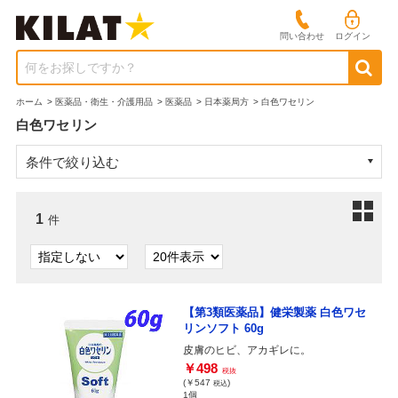
問い合わせ
ログイン
何をお探しですか？
ホーム
>
医薬品・衛生・介護用品
>
医薬品
>
日本薬局方
>
白色ワセリン
白色ワセリン
条件で絞り込む
1
件
【第3類医薬品】健栄製薬 白色ワセ
リンソフト 60g
皮膚のヒビ、アカギレに。
￥498
税抜
(￥547
)
税込
1個