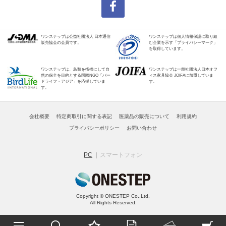
ワンステップは公益社団法人 日本通信
ワンステップは個人情報保護に取り組
販売協会の会員です。
む企業を示す「プライバシーマーク」
を取得しています。
ワンステップは、鳥類を指標にして自
ワンステップは一般社団法人日本オフ
然の保全を目的とする国際NGO「バー
ィス家具協会 JOIFAに加盟していま
ドライフ・アジア」を応援していま
す。
す。
会社概要
特定商取引に関する表記
医薬品の販売について
利用規約
プライバシーポリシー
お問い合わせ
PC
スマートフォン
Copyright © ONESTEP Co.,Ltd.
All Rights Reserved.