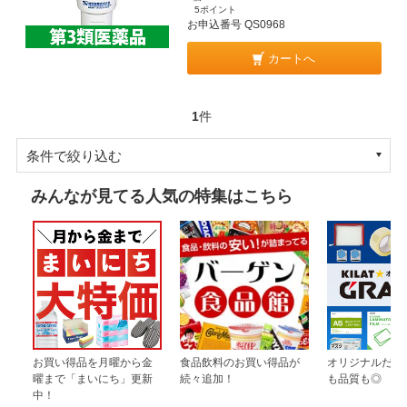
5ポイント
お申込番号 QS0968
カートへ
1
件
条件で絞り込む
みんなが見てる人気の特集はこちら
お買い得品を月曜から金
食品飲料のお買い得品が
オリジナルだか
曜まで「まいにち」更新
続々追加！
も品質も◎
中！