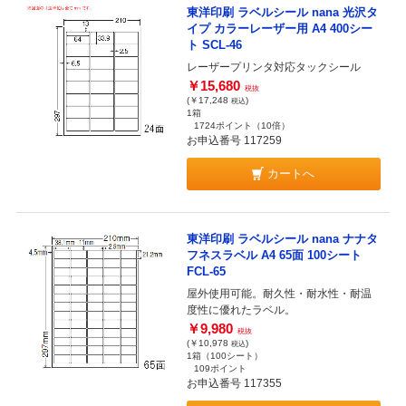
東洋印刷 ラベルシール nana 光沢タ
イプ カラーレーザー用 A4 400シー
ト SCL-46
レーザープリンタ対応タックシール
￥15,680
税抜
(￥17,248
)
税込
1箱
1724ポイント
（10倍）
お申込番号 117259
カートへ
東洋印刷 ラベルシール nana ナナタ
フネスラベル A4 65面 100シート
FCL-65
屋外使用可能。耐久性・耐水性・耐温
度性に優れたラベル。
￥9,980
税抜
(￥10,978
)
税込
1箱（100シート）
109ポイント
お申込番号 117355