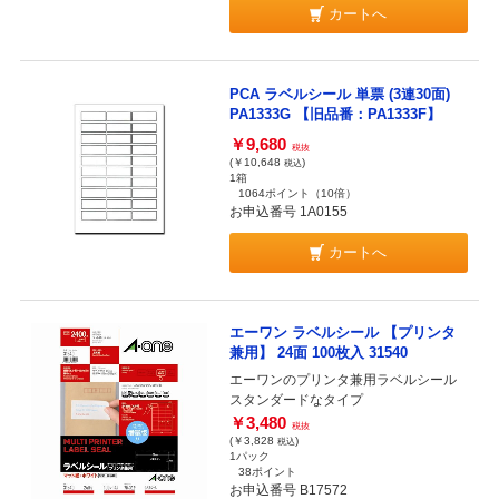
カートへ
PCA ラベルシール 単票 (3連30面)
PA1333G 【旧品番：PA1333F】
￥9,680
税抜
(￥10,648
)
税込
1箱
1064ポイント
（10倍）
お申込番号 1A0155
カートへ
エーワン ラベルシール 【プリンタ
兼用】 24面 100枚入 31540
エーワンのプリンタ兼用ラベルシール
スタンダードなタイプ
￥3,480
税抜
(￥3,828
)
税込
1パック
38ポイント
お申込番号 B17572