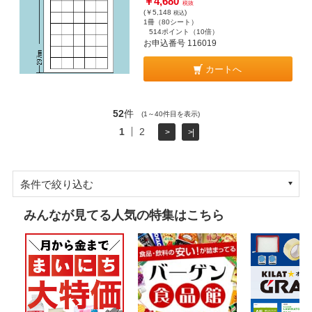
￥4,680
税抜
(￥5,148
)
税込
1冊（80シート）
514ポイント
（10倍）
お申込番号 116019
カートへ
52
件
(1～40件目を表示)
1
2
>
>|
条件で絞り込む
みんなが見てる人気の特集はこちら