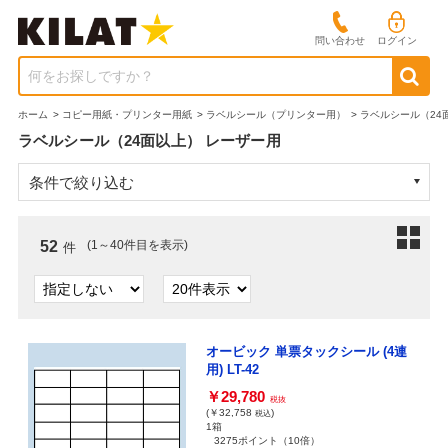
問い合わせ
ログイン
何をお探しですか？
ホーム
>
コピー用紙・プリンター用紙
>
ラベルシール（プリンター用）
>
ラベルシール（24
ラベルシール（24面以上） レーザー用
条件で絞り込む
52
(1～40件目を表示)
件
オービック 単票タックシール (4連
用) LT-42
￥29,780
税抜
(￥32,758
)
税込
1箱
3275ポイント
（10倍）